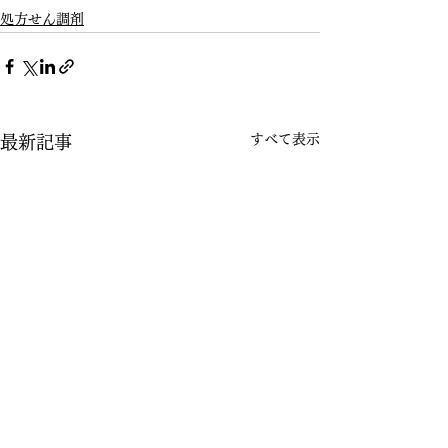
処方せん調剤
すべて表示
最新記事